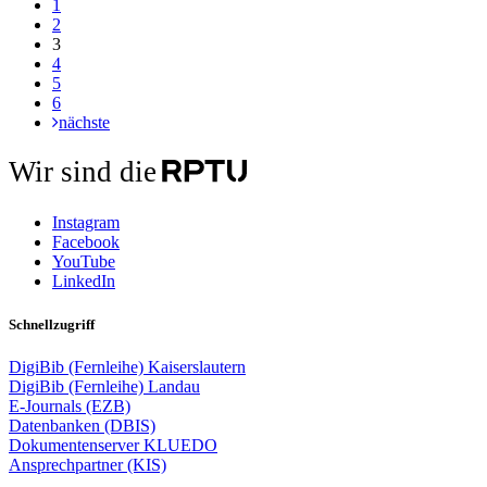
1
2
3
4
5
6
nächste
Wir sind die
Instagram
Facebook
YouTube
LinkedIn
Schnellzugriff
DigiBib (Fernleihe) Kaiserslautern
DigiBib (Fernleihe) Landau
E-Journals (EZB)
Datenbanken (DBIS)
Dokumentenserver KLUEDO
Ansprechpartner (KIS)